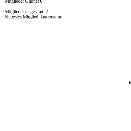
·
Mitglieder Online: 0
·
Mitglieder insgesamt: 2
·
Neuestes Mitglied:
lauermannc
R