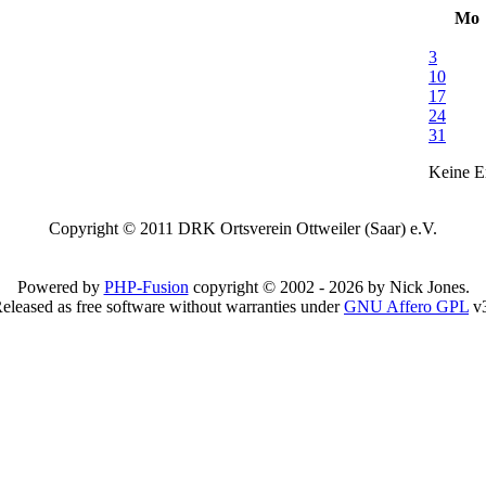
Mo
3
10
17
24
31
Keine Er
Copyright © 2011 DRK Ortsverein Ottweiler (Saar) e.V.
Powered by
PHP-Fusion
copyright © 2002 - 2026 by Nick Jones.
eleased as free software without warranties under
GNU Affero GPL
v3