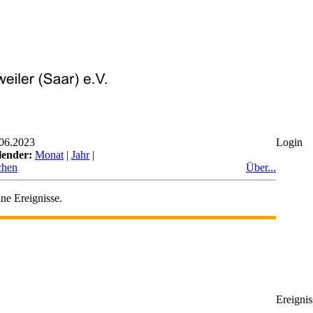
06.2023
Login
lender:
Monat
|
Jahr
|
chen
Über...
ne Ereignisse.
Ereignis