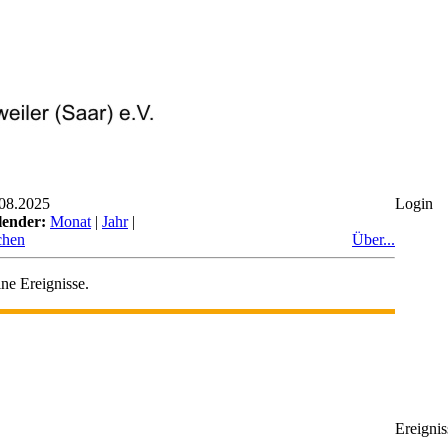
08.2025
Login
lender:
Monat
|
Jahr
|
chen
Über...
ne Ereignisse.
Ereignis