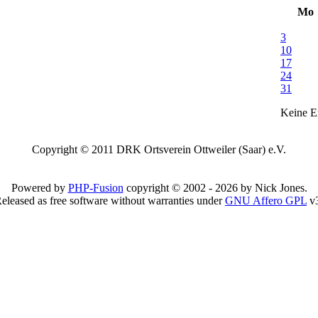
Mo
3
10
17
24
31
Keine Er
Copyright © 2011 DRK Ortsverein Ottweiler (Saar) e.V.
Powered by
PHP-Fusion
copyright © 2002 - 2026 by Nick Jones.
eleased as free software without warranties under
GNU Affero GPL
v3