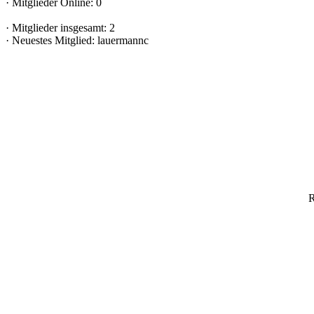
·
Mitglieder Online: 0
·
Mitglieder insgesamt: 2
·
Neuestes Mitglied:
lauermannc
R