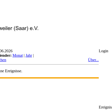
06.2026
Login
lender:
Monat
|
Jahr
|
chen
Über...
ne Ereignisse.
Ereignis