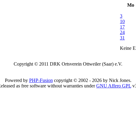
Mo
3
10
17
24
31
Keine Er
Copyright © 2011 DRK Ortsverein Ottweiler (Saar) e.V.
Powered by
PHP-Fusion
copyright © 2002 - 2026 by Nick Jones.
eleased as free software without warranties under
GNU Affero GPL
v3