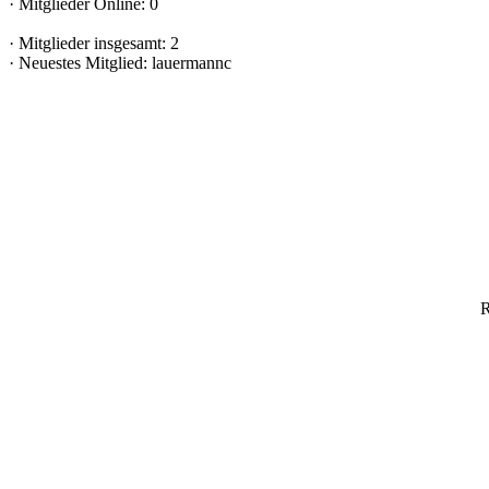
·
Mitglieder Online: 0
·
Mitglieder insgesamt: 2
·
Neuestes Mitglied:
lauermannc
R