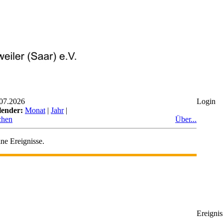
07.2026
Login
lender:
Monat
|
Jahr
|
chen
Über...
ne Ereignisse.
Ereignis