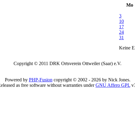
Mo
3
10
17
24
31
Keine Er
Copyright © 2011 DRK Ortsverein Ottweiler (Saar) e.V.
Powered by
PHP-Fusion
copyright © 2002 - 2026 by Nick Jones.
eleased as free software without warranties under
GNU Affero GPL
v3