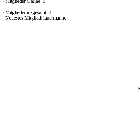
·
Mitglieder Online: 0
·
Mitglieder insgesamt: 2
·
Neuestes Mitglied:
lauermannc
R